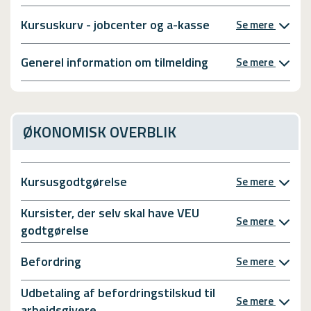
Kursuskurv - jobcenter og a-kasse
Se mere
Generel information om tilmelding
Se mere
ØKONOMISK OVERBLIK
Kursusgodtgørelse
Se mere
Kursister, der selv skal have VEU
Se mere
godtgørelse
Befordring
Se mere
Udbetaling af befordringstilskud til
Se mere
arbejdsgivere