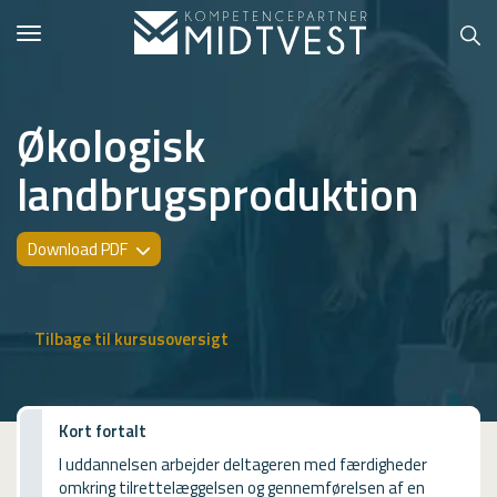
Toggle
navigation
Økologisk
landbrugsproduktion
Hvem er vi?
Kontakt konsulent
Download PDF
Erhvervsuddannelser
ONLINE
Tilbage til kursusoversigt
Kursusoversigt
VUF
Kort fortalt
I uddannelsen arbejder deltageren med færdigheder
PCR
omkring tilrettelæggelsen og gennemførelsen af en