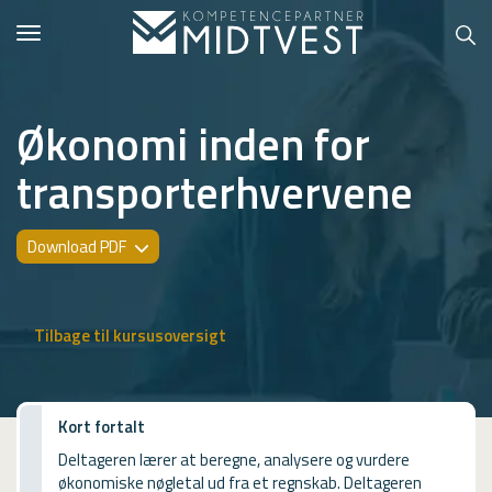
Toggle
navigation
Økonomi inden for
transporterhvervene
Hvem er vi?
Kontakt konsulent
Download PDF
Erhvervsuddannelser
ONLINE
Tilbage til kursusoversigt
Kursusoversigt
VUF
Kort fortalt
Deltageren lærer at beregne, analysere og vurdere
PCR
økonomiske nøgletal ud fra et regnskab. Deltageren