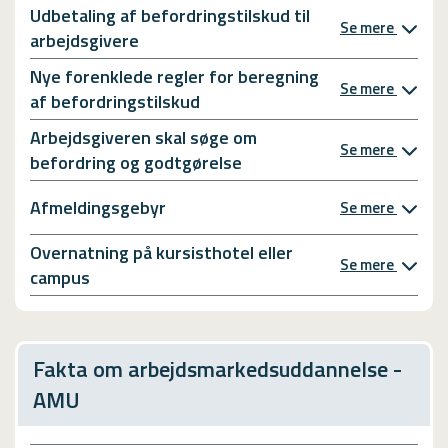
Udbetaling af befordringstilskud til
Se mere
arbejdsgivere
Nye forenklede regler for beregning
Se mere
af befordringstilskud
Arbejdsgiveren skal søge om
Se mere
befordring og godtgørelse
Afmeldingsgebyr
Se mere
Overnatning på kursisthotel eller
Se mere
campus
Fakta om arbejdsmarkedsuddannelse -
AMU