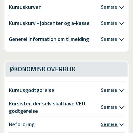
Kursuskurven
Se mere
Kursuskurv - jobcenter og a-kasse
Se mere
Generel information om tilmelding
Se mere
ØKONOMISK OVERBLIK
Kursusgodtgørelse
Se mere
Kursister, der selv skal have VEU
Se mere
godtgørelse
Befordring
Se mere