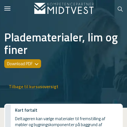
Toggle
navigation
Pladematerialer, lim og
finer
Hvem er vi?
Kontakt konsulent
Download PDF
Erhvervsuddannelser
ONLINE
Tilbage til kursusoversigt
Kursusoversigt
VUF
Kort fortalt
Deltageren kan vælge materialer til fremstilling af
PCR
møbler og bygningskomponenter på baggrund af