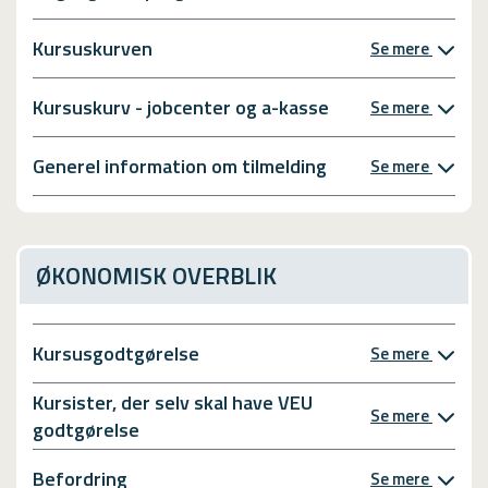
Kursuskurven
Se mere
Kursuskurv - jobcenter og a-kasse
Se mere
Generel information om tilmelding
Se mere
ØKONOMISK OVERBLIK
Kursusgodtgørelse
Se mere
Kursister, der selv skal have VEU
Se mere
godtgørelse
Befordring
Se mere