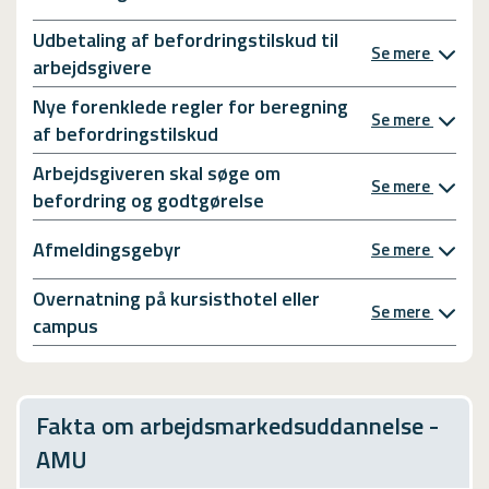
Udbetaling af befordringstilskud til
Se mere
arbejdsgivere
Nye forenklede regler for beregning
Se mere
af befordringstilskud
Arbejdsgiveren skal søge om
Se mere
befordring og godtgørelse
Afmeldingsgebyr
Se mere
Overnatning på kursisthotel eller
Se mere
campus
Fakta om arbejdsmarkedsuddannelse -
AMU