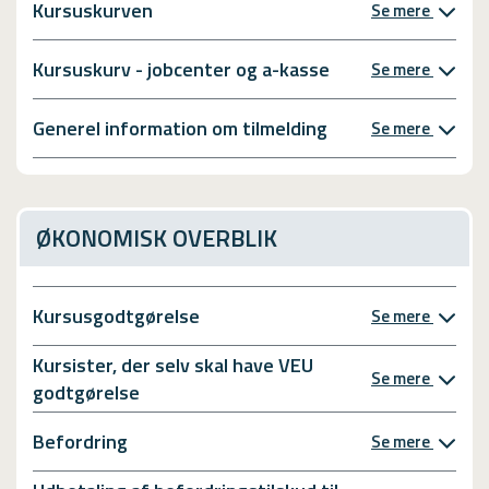
Kursuskurven
Se mere
Kursuskurv - jobcenter og a-kasse
Se mere
Generel information om tilmelding
Se mere
ØKONOMISK OVERBLIK
Kursusgodtgørelse
Se mere
Kursister, der selv skal have VEU
Se mere
godtgørelse
Befordring
Se mere