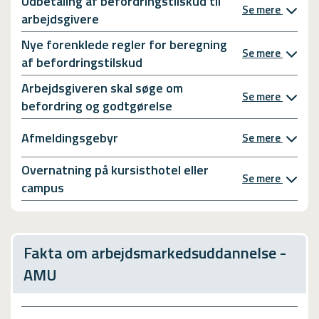
Udbetaling af befordringstilskud til
Se mere
arbejdsgivere
Nye forenklede regler for beregning
Se mere
af befordringstilskud
Arbejdsgiveren skal søge om
Se mere
befordring og godtgørelse
Afmeldingsgebyr
Se mere
Overnatning på kursisthotel eller
Se mere
campus
Fakta om arbejdsmarkedsuddannelse -
AMU