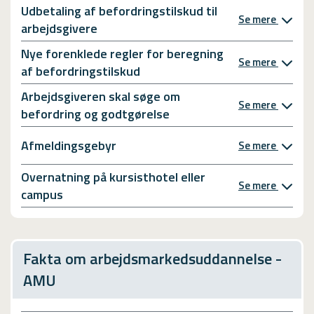
Udbetaling af befordringstilskud til
Se mere
arbejdsgivere
Nye forenklede regler for beregning
Se mere
af befordringstilskud
Arbejdsgiveren skal søge om
Se mere
befordring og godtgørelse
Afmeldingsgebyr
Se mere
Overnatning på kursisthotel eller
Se mere
campus
Fakta om arbejdsmarkedsuddannelse -
AMU