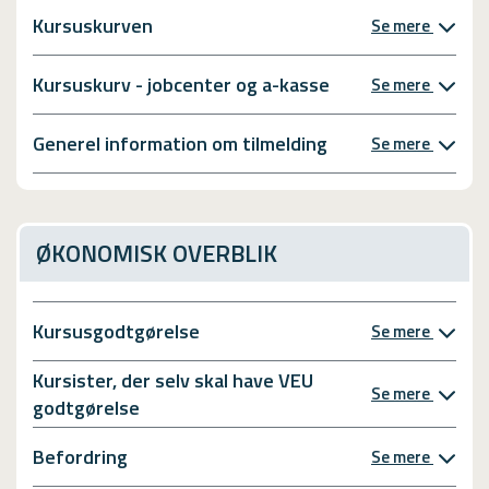
Kursuskurven
Se mere
Kursuskurv - jobcenter og a-kasse
Se mere
Generel information om tilmelding
Se mere
ØKONOMISK OVERBLIK
Kursusgodtgørelse
Se mere
Kursister, der selv skal have VEU
Se mere
godtgørelse
Befordring
Se mere