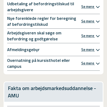
Udbetaling af befordringstilskud til
Se mere
arbejdsgivere
Nye forenklede regler for beregning
Se mere
af befordringstilskud
Arbejdsgiveren skal søge om
Se mere
befordring og godtgørelse
Afmeldingsgebyr
Se mere
Overnatning på kursisthotel eller
Se mere
campus
Fakta om arbejdsmarkedsuddannelse -
AMU