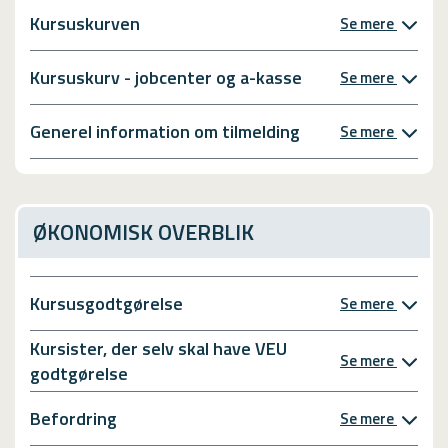
Kursuskurven
Se mere
Kursuskurv - jobcenter og a-kasse
Se mere
Generel information om tilmelding
Se mere
ØKONOMISK OVERBLIK
Kursusgodtgørelse
Se mere
Kursister, der selv skal have VEU
Se mere
godtgørelse
Befordring
Se mere