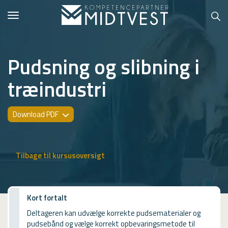
Toggle
navigation
Pudsning og slibning i
træindustri
Hvem er vi?
Kontakt konsulent
Download PDF
Erhvervsuddannelser
ONLINE
Tilbage til kursusoversigt
Kursusoversigt
VUF
Kort fortalt
Deltageren kan udvælge korrekte pudsematerialer og
PCR
pudsebånd og vælge korrekt opbevaringsmetode til