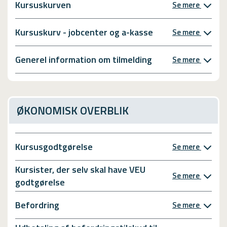
Kursuskurven
Se mere
Kursuskurv - jobcenter og a-kasse
Se mere
Generel information om tilmelding
Se mere
ØKONOMISK OVERBLIK
Kursusgodtgørelse
Se mere
Kursister, der selv skal have VEU
Se mere
godtgørelse
Befordring
Se mere