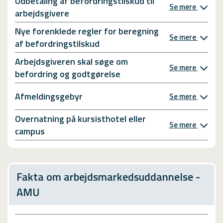
Udbetaling af befordringstilskud til
Se mere
arbejdsgivere
Nye forenklede regler for beregning
Se mere
af befordringstilskud
Arbejdsgiveren skal søge om
Se mere
befordring og godtgørelse
Afmeldingsgebyr
Se mere
Overnatning på kursisthotel eller
Se mere
campus
Fakta om arbejdsmarkedsuddannelse -
AMU