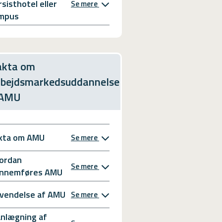
rsisthotel eller
Se mere
mpus
akta om
rbejdsmarkedsuddannelse
 AMU
kta om AMU
Se mere
ordan
Se mere
nnemføres AMU
vendelse af AMU
Se mere
anlægning af