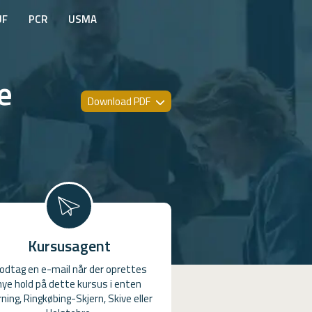
UF
PCR
USMA
e
Download PDF
Kursusagent
odtag en e-mail når der oprettes
nye hold på dette kursus i enten
ning, Ringkøbing-Skjern, Skive eller