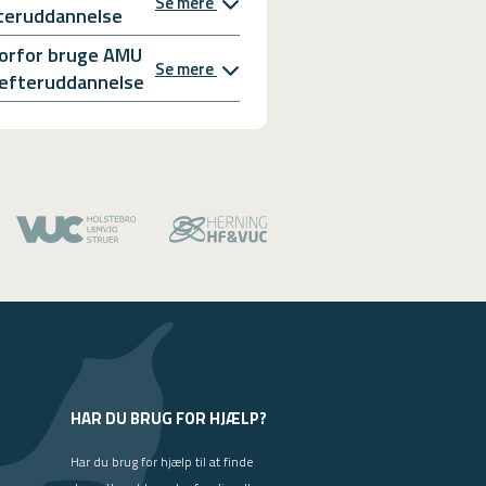
Se mere
teruddannelse
orfor bruge AMU
Se mere
l efteruddannelse
HAR DU BRUG FOR HJÆLP?
Har du brug for hjælp til at finde