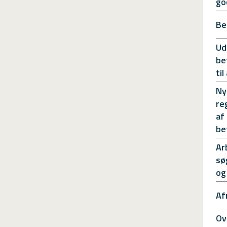
go
Be
Ud
be
ti
Ny
re
af
be
Ar
sø
og
Af
Ov