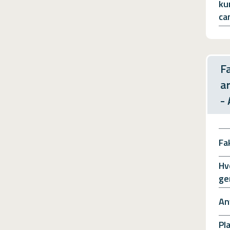
ku
ca
F
a
-
Fa
Hv
ge
An
Pl