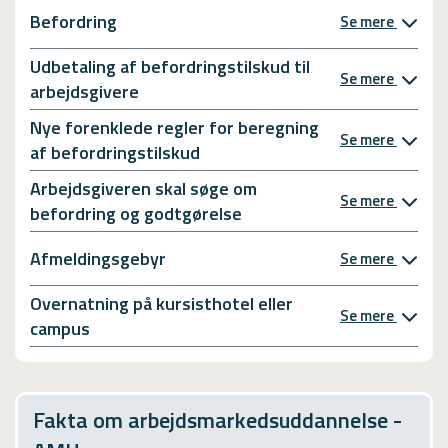
Befordring
Se mere
Udbetaling af befordringstilskud til
Se mere
arbejdsgivere
Nye forenklede regler for beregning
Se mere
af befordringstilskud
Arbejdsgiveren skal søge om
Se mere
befordring og godtgørelse
Afmeldingsgebyr
Se mere
Overnatning på kursisthotel eller
Se mere
campus
Fakta om arbejdsmarkedsuddannelse -