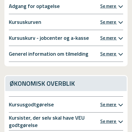
Adgang for optagelse
Se mere
Kursuskurven
Se mere
Kursuskurv - jobcenter og a-kasse
Se mere
Generel information om tilmelding
Se mere
ØKONOMISK OVERBLIK
Kursusgodtgørelse
Se mere
Kursister, der selv skal have VEU
Se mere
godtgørelse