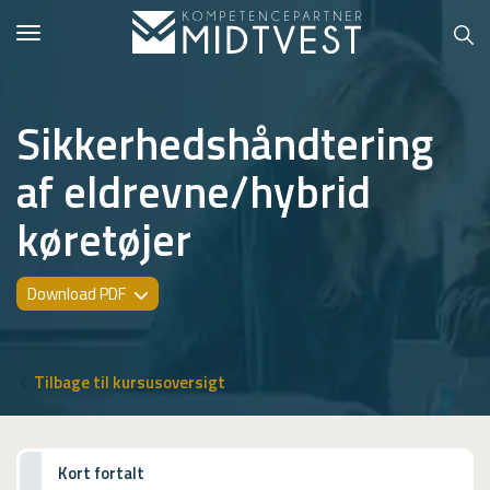
Toggle
navigation
Sikkerhedshåndtering
af eldrevne/hybrid
Hvem er vi?
køretøjer
Kontakt konsulent
Erhvervsuddannelser
Download PDF
ONLINE
Kursusoversigt
Tilbage til kursusoversigt
VUF
PCR
Kort fortalt