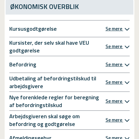
ØKONOMISK OVERBLIK
Kursusgodtgørelse
Se mere
Kursister, der selv skal have VEU
Se mere
godtgørelse
Befordring
Se mere
Udbetaling af befordringstilskud til
Se mere
arbejdsgivere
Nye forenklede regler for beregning
Se mere
af befordringstilskud
Arbejdsgiveren skal søge om
Se mere
befordring og godtgørelse
Afmeldingsgebyr
Se mere