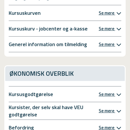
Kursuskurven
Se mere
Kursuskurv - jobcenter og a-kasse
Se mere
Generel information om tilmelding
Se mere
ØKONOMISK OVERBLIK
Kursusgodtgørelse
Se mere
Kursister, der selv skal have VEU
Se mere
godtgørelse
Befordring
Se mere