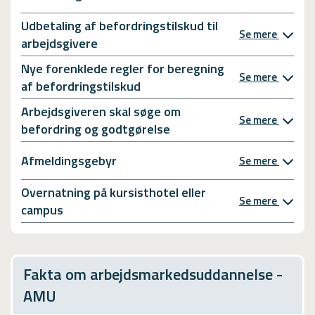
Udbetaling af befordringstilskud til
Se mere
arbejdsgivere
Nye forenklede regler for beregning
Se mere
af befordringstilskud
Arbejdsgiveren skal søge om
Se mere
befordring og godtgørelse
Afmeldingsgebyr
Se mere
Overnatning på kursisthotel eller
Se mere
campus
Fakta om arbejdsmarkedsuddannelse -
AMU