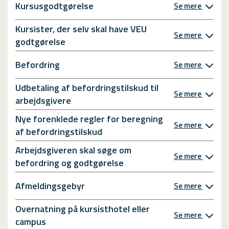
Kursusgodtgørelse
Se mere
Kursister, der selv skal have VEU
Se mere
godtgørelse
Befordring
Se mere
Udbetaling af befordringstilskud til
Se mere
arbejdsgivere
Nye forenklede regler for beregning
Se mere
af befordringstilskud
Arbejdsgiveren skal søge om
Se mere
befordring og godtgørelse
Afmeldingsgebyr
Se mere
Overnatning på kursisthotel eller
Se mere
campus