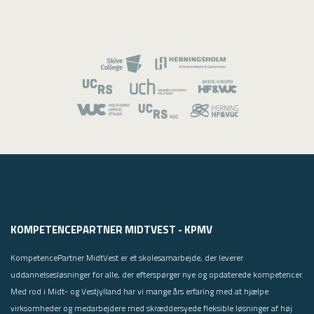
KOMPETENCEPARTNER MIDTVEST - KPMV
KompetencePartner MidtVest er et skolesamarbejde, der leverer
uddannelsesløsninger for alle, der efterspørger nye og opdaterede kompetencer.
Med rod i Midt- og Vestjylland har vi mange års erfaring med at hjælpe
virksomheder og medarbejdere med skræddersyede fleksible løsninger af høj