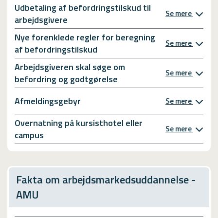
Udbetaling af befordringstilskud til
Se mere
arbejdsgivere
Nye forenklede regler for beregning
Se mere
af befordringstilskud
Arbejdsgiveren skal søge om
Se mere
befordring og godtgørelse
Afmeldingsgebyr
Se mere
Overnatning på kursisthotel eller
Se mere
campus
Fakta om arbejdsmarkedsuddannelse -
AMU