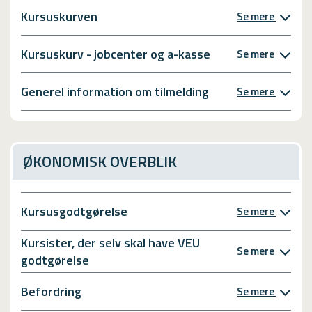
Kursuskurven
Se mere
Kursuskurv - jobcenter og a-kasse
Se mere
Generel information om tilmelding
Se mere
ØKONOMISK OVERBLIK
Kursusgodtgørelse
Se mere
Kursister, der selv skal have VEU
Se mere
godtgørelse
Befordring
Se mere