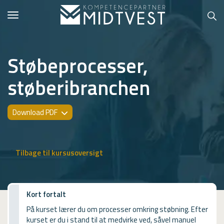
Toggle
navigation
Støbeprocesser,
støberibranchen
Hvem er vi?
Kontakt konsulent
Download PDF
Erhvervsuddannelser
ONLINE
Tilbage til kursusoversigt
Kursusoversigt
VUF
Kort fortalt
På kurset lærer du om processer omkring støbning. Efter
PCR
kurset er du i stand til at medvirke ved, såvel manuel