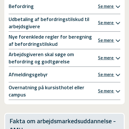
Befordring
Se mere
Udbetaling af befordringstilskud til
Se mere
arbejdsgivere
Nye forenklede regler for beregning
Se mere
af befordringstilskud
Arbejdsgiveren skal søge om
Se mere
befordring og godtgørelse
Afmeldingsgebyr
Se mere
Overnatning på kursisthotel eller
Se mere
campus
Fakta om arbejdsmarkedsuddannelse -