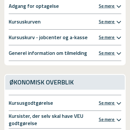
Adgang for optagelse
Se mere
Kursuskurven
Se mere
Kursuskurv - jobcenter og a-kasse
Se mere
Generel information om tilmelding
Se mere
ØKONOMISK OVERBLIK
Kursusgodtgørelse
Se mere
Kursister, der selv skal have VEU
Se mere
godtgørelse