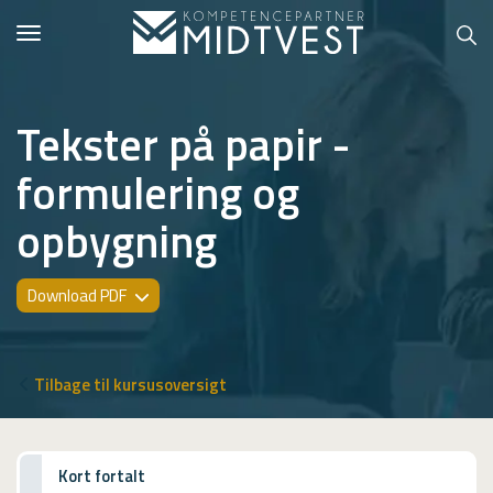
Toggle
navigation
Tekster på papir -
formulering og
Hvem er vi?
opbygning
Kontakt konsulent
Erhvervsuddannelser
Download PDF
ONLINE
Kursusoversigt
Tilbage til kursusoversigt
VUF
PCR
Kort fortalt