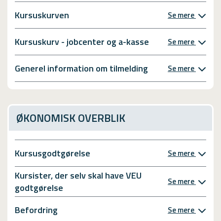
Kursuskurven
Se mere
Kursuskurv - jobcenter og a-kasse
Se mere
Generel information om tilmelding
Se mere
ØKONOMISK OVERBLIK
Kursusgodtgørelse
Se mere
Kursister, der selv skal have VEU
Se mere
godtgørelse
Befordring
Se mere