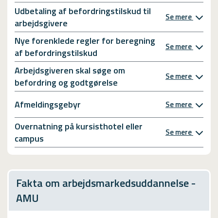
Udbetaling af befordringstilskud til
Se mere
arbejdsgivere
Nye forenklede regler for beregning
Se mere
af befordringstilskud
Arbejdsgiveren skal søge om
Se mere
befordring og godtgørelse
Afmeldingsgebyr
Se mere
Overnatning på kursisthotel eller
Se mere
campus
Fakta om arbejdsmarkedsuddannelse -
AMU