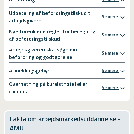
Udbetaling af befordringstilskud til
Se mere
arbejdsgivere
Nye forenklede regler for beregning
Se mere
af befordringstilskud
Arbejdsgiveren skal søge om
Se mere
befordring og godtgørelse
Afmeldingsgebyr
Se mere
Overnatning på kursisthotel eller
Se mere
campus
Fakta om arbejdsmarkedsuddannelse -
AMU