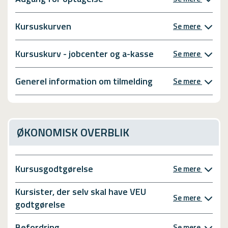
Kursuskurven
Se mere
Kursuskurv - jobcenter og a-kasse
Se mere
Generel information om tilmelding
Se mere
ØKONOMISK OVERBLIK
Kursusgodtgørelse
Se mere
Kursister, der selv skal have VEU
Se mere
godtgørelse
Befordring
Se mere