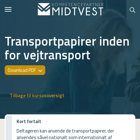
Toggle
navigation
Transportpapirer inden
for vejtransport
Hvem er vi?
Kontakt konsulent
Download PDF
Erhvervsuddannelser
ONLINE
Tilbage til kursusoversigt
Kursusoversigt
VUF
Kort fortalt
Deltageren kan anvende de transportpapirer, der
PCR
anvendes såvel nationalt som internationalt af