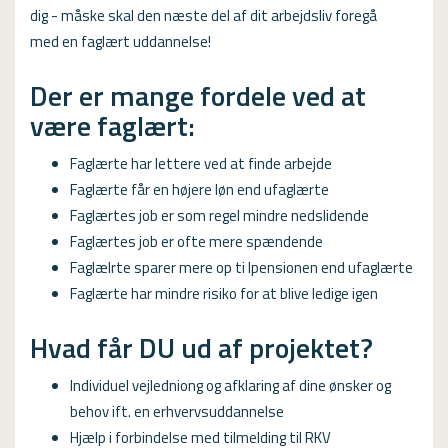
USMA
dig - måske skal den næste del af dit arbejdsliv foregå
med en faglært uddannelse!
Videoguides
Der er mange fordele ved at
være faglært:
Faglærte har lettere ved at finde arbejde
Faglærte får en højere løn end ufaglærte
Faglærtes job er som regel mindre nedslidende
Faglærtes job er ofte mere spændende
Faglælrte sparer mere op ti lpensionen end ufaglærte
Faglærte har mindre risiko for at blive ledige igen
Hvad får DU ud af projektet?
Individuel vejledniong og afklaring af dine ønsker og
behov ift. en erhvervsuddannelse
Hjælp i forbindelse med tilmelding til RKV