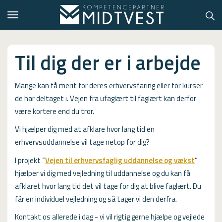
Toggle
navigation
Til dig der er i arbejde
Mange kan få merit for deres erhvervsfaring eller for kurser
Hvem er vi?
de har deltaget i. Vejen fra ufaglært til faglært kan derfor
Kontakt konsulent
være kortere end du tror.
Erhvervsuddannelser
Vi hjælper dig med at afklare hvor lang tid en
erhvervsuddannelse vil tage netop for dig?
ONLINE
I projekt “
Vejen til erhvervsfaglig uddannelse og vækst
”
Kursusoversigt
hjælper vi dig med vejledning til uddannelse og du kan få
afklaret hvor lang tid det vil tage for dig at blive faglært. Du
VUF
får en individuel vejledning og så tager vi den derfra.
PCR
Kontakt os allerede i dag - vi vil rigtig gerne hjælpe og vejlede