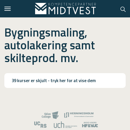
Toggle
navigation
Bygningsmaling,
autolakering samt
Hvem er vi?
skilteprod. mv.
Kontakt konsulent
Erhvervsuddannelser
39 kurser er skjult - tryk her for at vise dem
ONLINE
Kursusoversigt
VUF
PCR